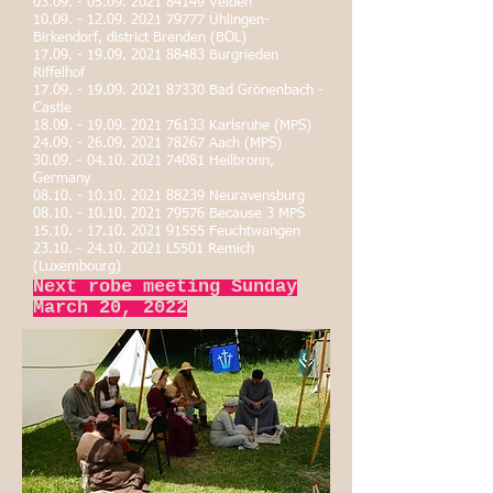
03.09. - 05.09. 2021 84149
Velden
10.09. - 12.09. 2021 79777
Ühlingen-
Birkendorf, district Brenden (BOL)
17.09. - 19.09. 2021 88483
Burgrieden
Riffelhof
17.09. - 19.09. 2021 87330
Bad Grönenbach -
Castle
18.09. - 19.09. 2021 76133
Karlsruhe (MPS)
24.09. - 26.09. 2021 78267
Aach (MPS)
30.09. - 04.10. 2021 74081
Heilbronn,
Germany
08.10. - 10.10. 2021 88239
Neuravensburg
08.10. - 10.10. 2021 79576
Because 3 MPS
15.10. - 17.10. 2021 91555
Feuchtwangen
23.10. - 24.10. 2021
L5501 Remich
(Luxembourg)
Next robe meeting Sunday
March 20, 2022