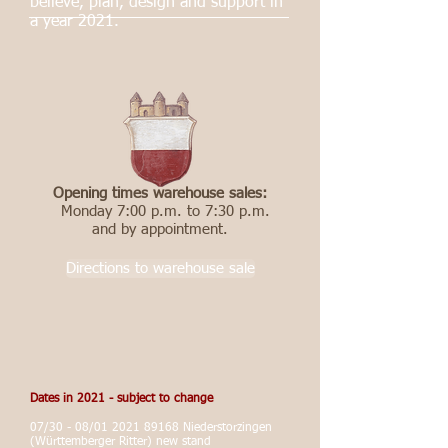
believe, plan, design and support in
a year 2021.
Opening times warehouse sales:
Monday 7:00 p.m. to 7:30 p.m.
and by appointment.
Directions to warehouse sale
Dates in 2021 - subject to change
07/30 - 08/01
2021 89168
Niederstorzingen
(Württemberger Ritter) new stand