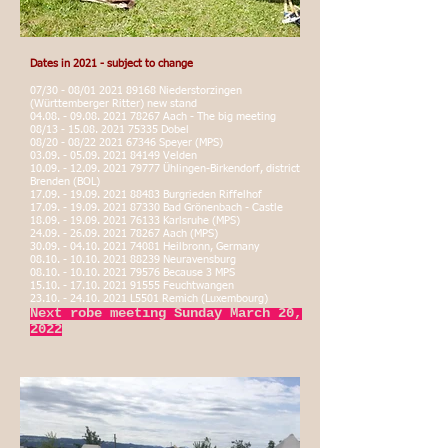
Dates in 2021 - subject to change
07/30 - 08/01
2021 89168
Niederstorzingen
(Württemberger Ritter) new stand
04.08. - 09.08. 2021 78267
Aach - The big meeting
08/13 -
15.08. 2021 75335
Dobel
08/20 - 08/22
2021 67346
Speyer (MPS)
03.09. - 05.09. 2021 84149
Velden
10.09. - 12.09. 2021 79777
Ühlingen-Birkendorf, district
Brenden (BOL)
17.09. - 19.09. 2021 88483
Burgrieden Riffelhof
17.09. - 19.09. 2021 87330
Bad Grönenbach - Castle
18.09. - 19.09. 2021 76133
Karlsruhe (MPS)
24.09. - 26.09. 2021 78267
Aach (MPS)
30.09. - 04.10. 2021 74081
Heilbronn, Germany
08.10. - 10.10. 2021 88239
Neuravensburg
08.10. - 10.10. 2021 79576
Because 3 MPS
15.10. - 17.10. 2021 91555
Feuchtwangen
23.10. - 24.10. 2021
L5501 Remich (Luxembourg)
Next robe meeting Sunday March 20,
2022