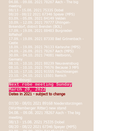
04.08. - 09.08. 2021 78267
Aach - The big
meeting
08/13 -
15.08. 2021 75335
Dobel
08/20 - 08/22
2021 67346
Speyer (MPS)
03.09. - 05.09. 2021 84149
Velden
10.09. - 12.09. 2021 79777
Ühlingen-
Birkendorf, district Brenden (BOL)
17.09. - 19.09. 2021 88483
Burgrieden
Riffelhof
17.09. - 19.09. 2021 87330
Bad Grönenbach -
Castle
18.09. - 19.09. 2021 76133
Karlsruhe (MPS)
24.09. - 26.09. 2021 78267
Aach (MPS)
30.09. - 04.10. 2021 74081
Heilbronn,
Germany
08.10. - 10.10. 2021 88239
Neuravensburg
08.10. - 10.10. 2021 79576
Because 3 MPS
15.10. - 17.10. 2021 91555
Feuchtwangen
23.10. - 24.10. 2021
L5501 Remich
(Luxembourg)
Next robe meeting Sunday
March 20, 2022
Dates in 2021 - subject to change
07/30 - 08/01
2021 89168
Niederstorzingen
(Württemberger Ritter) new stand
04.08. - 09.08. 2021 78267
Aach - The big
meeting
08/13 -
15.08. 2021 75335
Dobel
08/20 - 08/22
2021 67346
Speyer (MPS)