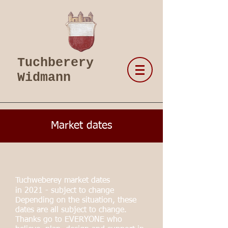
Tuchberery
Widmann
Market dates
Tuchweberey market dates
in 2021 - subject to change
Depending on the situation, these
dates are all subject to change.
Thanks go to EVERYONE who